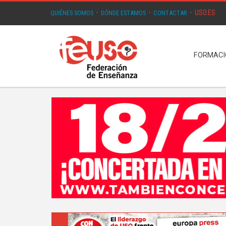
USO.ES
QUIÉNES SOMOS
·
DÓNDE ESTAMOS
·
CONTACTAR
·
FORMAC