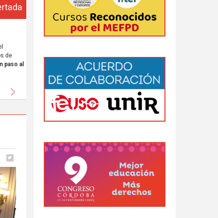
da
 al
Siguiente