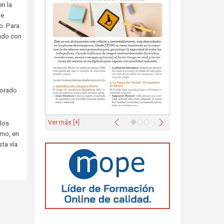
en la
de
o. Para
nado con
sorado
Anterior
Siguiente
Ver más [+]
 los
imo, en
ta vía