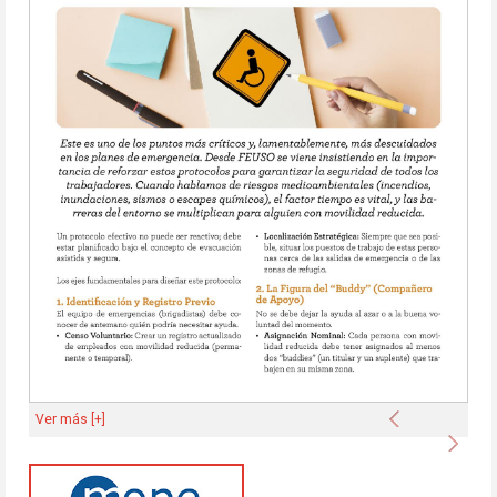
Anterior
Ver más [+]
Sigu