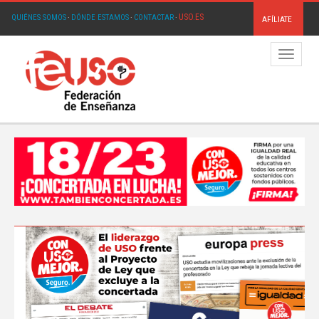
USO.ES
QUIÉNES SOMOS
·
DÓNDE ESTAMOS
·
CONTACTAR
·
AFÍLIATE
Menú