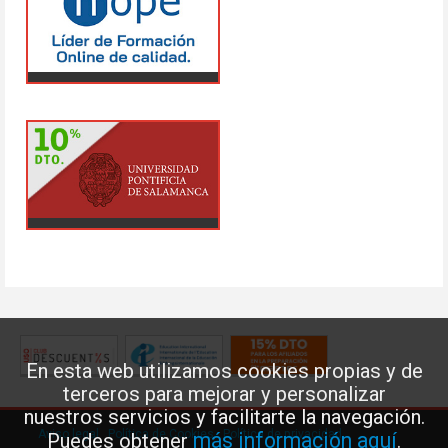
En esta web utilizamos cookies propias y de
terceros para mejorar y personalizar
nuestros servicios y facilitarte la navegación.
Aviso legal
·
Política de Cookies
·
Política de privacidad
más información aquí
Puedes obtener
.