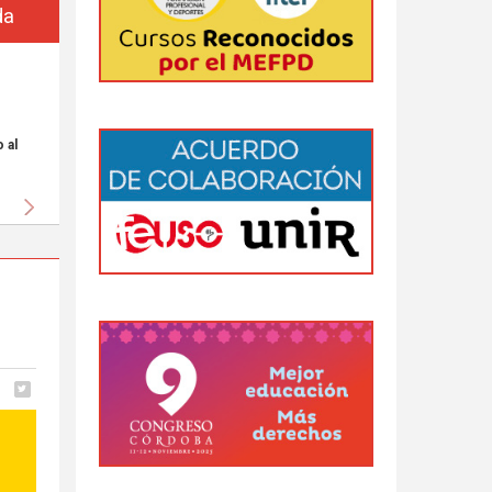
da
 al
Siguiente