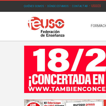
USO.ES
QUIÉNES SOMOS
·
DÓNDE ESTAMOS
·
CONTACTAR
·
FORMAC