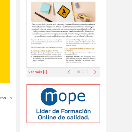
Anterior
Siguiente
Ver más [+]
ros. En