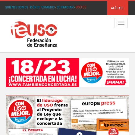
USO.ES
QUIÉNES SOMOS
·
DÓNDE ESTAMOS
·
CONTACTAR
·
AFÍLIATE
Menú