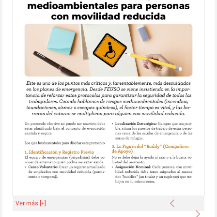
Anterior
Ver más [+]
Sigu