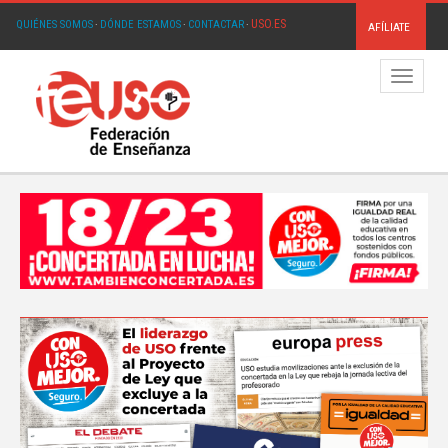
USO.ES
QUIÉNES SOMOS
·
DÓNDE ESTAMOS
·
CONTACTAR
·
AFÍLIATE
Menú