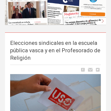
Anterior
Sigu
Elecciones sindicales en la escuela
La prensa nacional se hace eco del liderazgo
pública vasca y en el Profesorado de
de FEUSO frente al Proyecto de Ley que
Religión
excluye a la concertada
Carrusel
06 de Mayo, publicado en
La tramitación del Proyecto de Ley de reducción de la jornada
lectiva del profesorado ha comenzado a ocupar espacio en los
principales medios de comunicación nacionales.
FEUSO ha sido el
primer sindicato en dar un paso al frente
para denunciar...