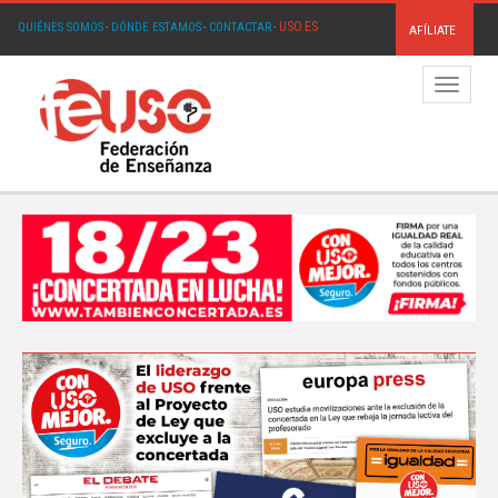
USO.ES
QUIÉNES SOMOS
·
DÓNDE ESTAMOS
·
CONTACTAR
·
AFÍLIATE
Menú