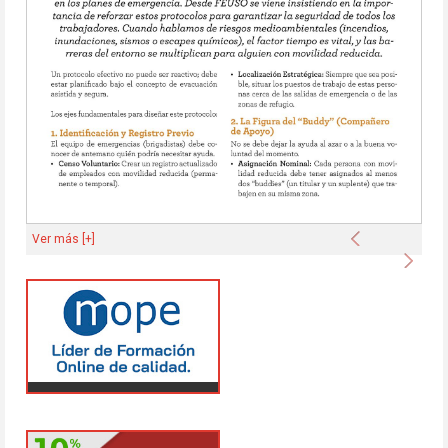
Anterior
Ver más [+]
Sigu