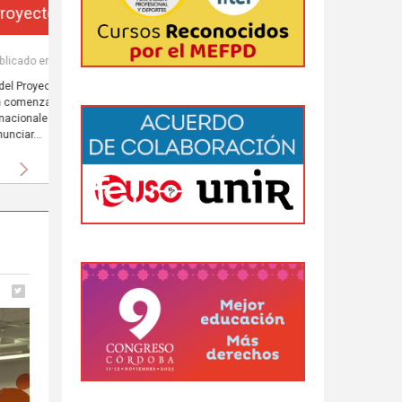
da
 al
Siguiente