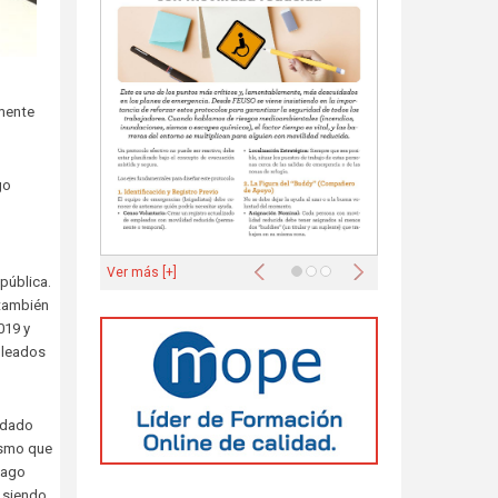
lmente
go
Anterior
Siguiente
Ver más [+]
pública.
 también
019 y
pleados
a dado
ismo que
pago
, siendo