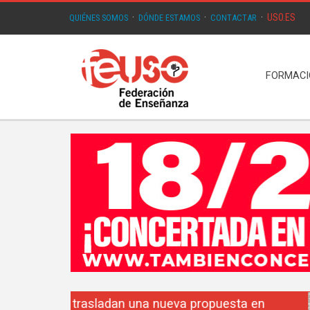
USO.ES
QUIÉNES SOMOS
·
DÓNDE ESTAMOS
·
CONTACTAR
·
FORMAC