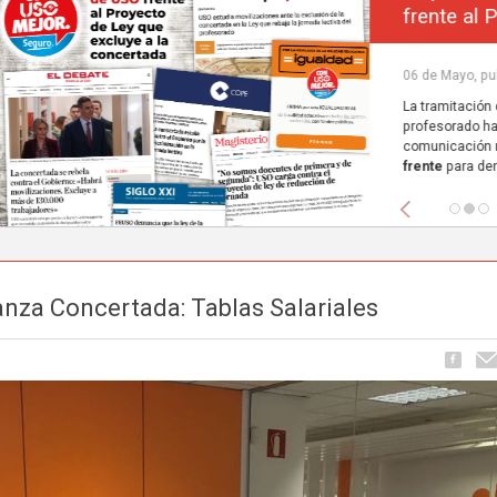
frente al Proyecto de Ley que excluye a la concerta
Carrusel
06 de Mayo, publicado en
La tramitación del Proyecto de Ley de reducción de la jornada lectiva del
profesorado ha comenzado a ocupar espacio en los principales medios de
comunicación nacionales.
FEUSO ha sido el primer sindicato en dar un paso
frente
para denunciar...
Anterior
nza Concertada: Tablas Salariales