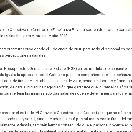
venio Colectivo de Centros de Enseñanza Privada sostenidos total o parcia
s salariales para el presente año 2018.
 carácter retroactivo desde el 1 de enero de 2018 para todo el personal en pa
las percepciones salariales.
 los Presupuestos Generales del Estado (PGE) en los módulos de concierto,
a igual a la aprobada por el Gobierno para los compañeros de la enseñanza 
l acta de firma de las tablas salariales de 2018, hemos elaborado y firmado
ación, de cara a iniciar una negociación que garantice que, durante los años 2
s para reflejar las mismas subidas salariales que se determinen para los em
 acreditar el éxito del VI Convenio Colectivo de la Concertada, que no sólo h
e económica y social, sino que además está posibilitando con la firma del m
anualmente. Además, también hemos conseguido que el personal docente en 
os, tengan la misma subida salarial que el personal docente en pago delegado