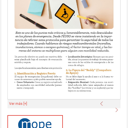
Anterior
Ver más [+]
Sigu