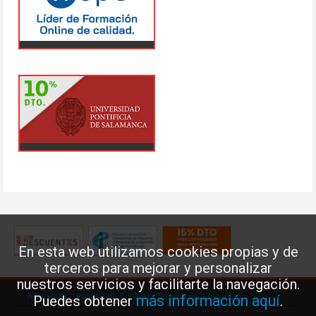
En esta web utilizamos cookies propias y de
terceros para mejorar y personalizar
nuestros servicios y facilitarte la navegación.
Aviso legal
·
Política de Cookies
·
Política de privacidad
más información aquí
Puedes obtener
.