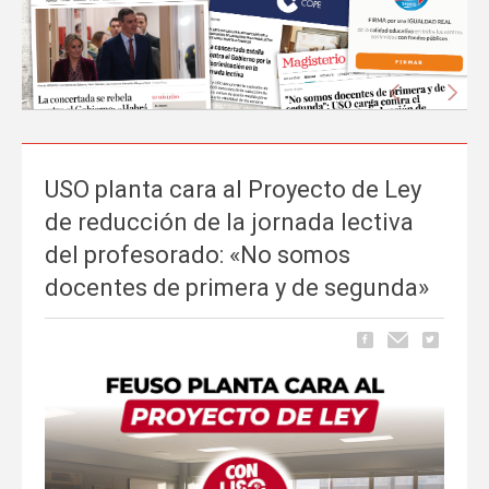
Anterior
Sigu
USO planta cara al Proyecto de Ley
La prensa nacional se hace eco del liderazgo
de reducción de la jornada lectiva
de FEUSO frente al Proyecto de Ley que
del profesorado: «No somos
excluye a la concertada
docentes de primera y de segunda»
Carrusel
06 de Mayo, publicado en
La tramitación del Proyecto de Ley de reducción de la jornada
lectiva del profesorado ha comenzado a ocupar espacio en los
principales medios de comunicación nacionales.
FEUSO ha sido el
primer sindicato en dar un paso al frente
para denunciar...