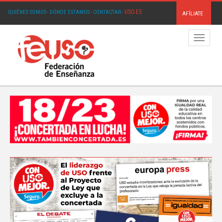
USO.ES
QUIÉNES SOMOS
·
DÓNDE ESTAMOS
·
CONTACTAR
·
AFÍLIATE
Menú