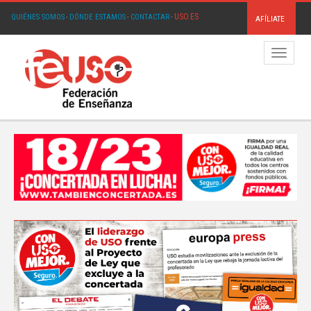
USO.ES
QUIÉNES SOMOS
·
DÓNDE ESTAMOS
·
CONTACTAR
·
AFÍLIATE
Menú