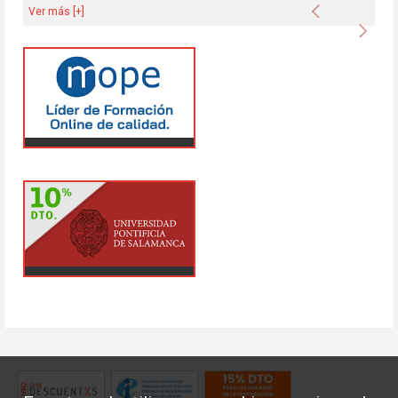
Anterior
Ver más [+]
Sigu