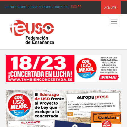
USO.ES
QUIÉNES SOMOS
·
DÓNDE ESTAMOS
·
CONTACTAR
·
AFÍLIATE
Menú