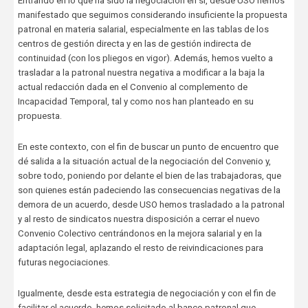
Entrando en lo que ha sido la negociación en sí, desde USO hemos
manifestado que seguimos considerando insuficiente la propuesta
patronal en materia salarial, especialmente en las tablas de los
centros de gestión directa y en las de gestión indirecta de
continuidad (con los pliegos en vigor). Además, hemos vuelto a
trasladar a la patronal nuestra negativa a modificar a la baja la
actual redacción dada en el Convenio al complemento de
Incapacidad Temporal, tal y como nos han planteado en su
propuesta.
En este contexto, con el fin de buscar un punto de encuentro que
dé salida a la situación actual de la negociación del Convenio y,
sobre todo, poniendo por delante el bien de las trabajadoras, que
son quienes están padeciendo las consecuencias negativas de la
demora de un acuerdo, desde USO hemos trasladado a la patronal
y al resto de sindicatos nuestra disposición a cerrar el nuevo
Convenio Colectivo centrándonos en la mejora salarial y en la
adaptación legal, aplazando el resto de reivindicaciones para
futuras negociaciones.
Igualmente, desde esta estrategia de negociación y con el fin de
facilitar el acuerdo, hemos solicitado al banco patronal que