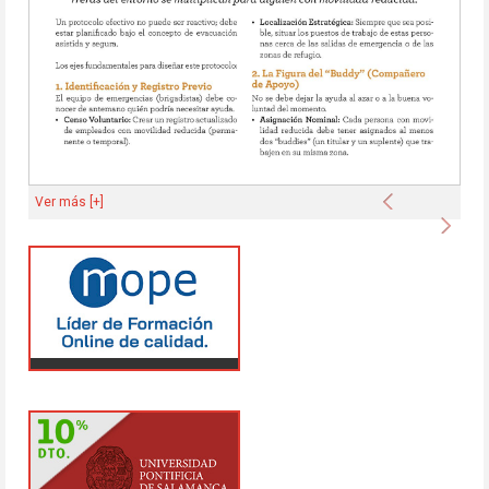
Anterior
Ver más [+]
Sigu