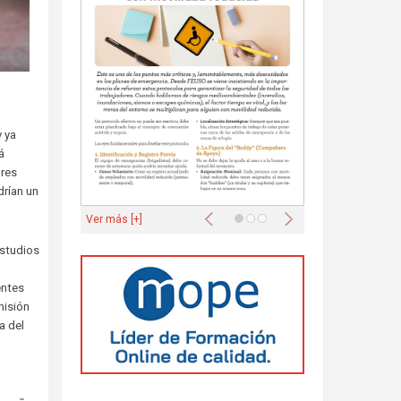
y ya
á
ores
drían un
Anterior
Siguiente
Ver más [+]
estudios
entes
misión
a del