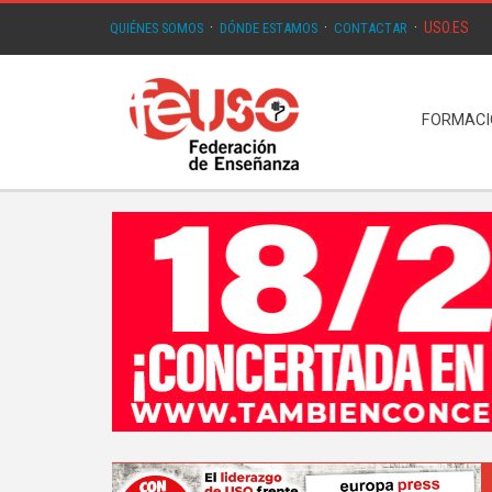
USO.ES
QUIÉNES SOMOS
·
DÓNDE ESTAMOS
·
CONTACTAR
·
FORMAC