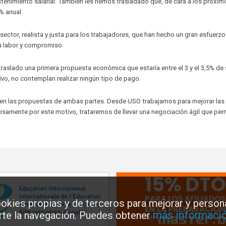
tenimiento salarial. También les hemos trasladado que, de cara a los próxim
% anual.
tor, realista y justa para los trabajadores, que han hecho un gran esfuerzo
su labor y compromiso.
 traslado una primera propuesta económica que estaría entre el 3 y el 3,5% de
tivo, no contemplan realizar ningún tipo de pago.
d en las propuestas de ambas partes. Desde USO trabajamos para mejorar las
isamente por este motivo, trataremos de llevar una negociación ágil que per
okies propias y de terceros para mejorar y persona
más informació
arte la navegación. Puedes obtener