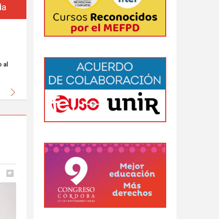
da
 al
Siguiente