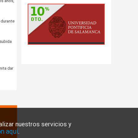
os años,
 durante
 subida
mita dar
lizar nuestros servicios y
n aquí
.