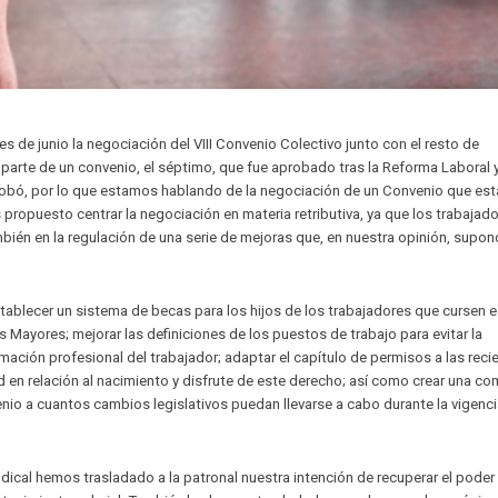
mes de junio la negociación del VIII Convenio Colectivo junto con el resto de
 parte de un convenio, el séptimo, que fue aprobado tras la Reforma Laboral 
robó, por lo que estamos hablando de la negociación de un Convenio que est
ropuesto centrar la negociación en materia retributiva, ya que los trabajad
bién en la regulación de una serie de mejoras que, en nuestra opinión, supon
tablecer un sistema de becas para los hijos de los trabajadores que cursen 
s Mayores; mejorar las definiciones de los puestos de trabajo para evitar la
mación profesional del trabajador; adaptar el capítulo de permisos a las reci
d en relación al nacimiento y disfrute de este derecho; así como crear una co
enio a cuantos cambios legislativos puedan llevarse a cabo durante la vigenci
dical hemos trasladado a la patronal nuestra intención de recuperar el poder