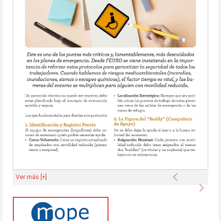
Anterior
Ver más [+]
Sigu