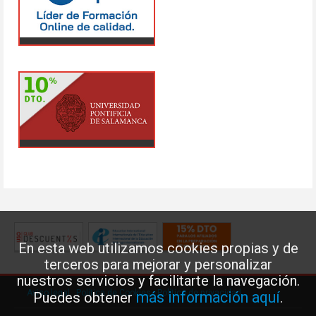
En esta web utilizamos cookies propias y de
terceros para mejorar y personalizar
nuestros servicios y facilitarte la navegación.
Aviso legal
·
Política de Cookies
·
Política de privacidad
más información aquí
Puedes obtener
.