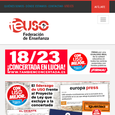
USO.ES
QUIÉNES SOMOS
·
DÓNDE ESTAMOS
·
CONTACTAR
·
AFÍLIATE
Menú