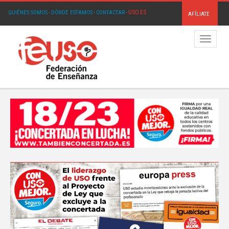
USO.ES
QUIÉNES SOMOS
·
DÓNDE ESTAMOS
·
CONTACTAR
·
AFÍLIATE
Menú