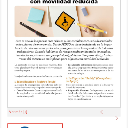
Anterior
Ver más [+]
Sigu