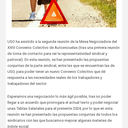
USO, FSIE y UGT trasladan una nueva
propuesta en materia de clasificación
profesional para el VIII Convenio de Enseñanza
Concertada
Carrusel
18 de Mayo, publicado en
USO ha asistido a la segunda reunión de la Mesa Negociadora del
XXIV Convenio Colectivo de Autoescuelas (tras una primera reunión
Las organizaciones sindicales FSIE, USO y UGT han trasladado
de toma de contacto para ver la representatividad sindical y
una nueva propuesta en materia de clasificación profesional. Esta
patronal). En esta reunión, se han presentado las propuestas
nueva propuesta
incorpora nuevas aportaciones y mejoras sobre
el documento inicialmente presentado
, enriqueciendo el texto...
conjuntas de la parte sindical, entre las que se encuentran las de
USO, para poder tener un nuevo Convenio Colectivo que dé
respuesta a las necesidades reales de los trabajadores y
trabajadoras del sector.
Esperamos una negociación lo más ágil posible, tras no poder
llegar a un acuerdo que prorrogara el actual texto y poder negociar
unas Tablas Salariales para el presente 2024, por lo que en esta
reunión se han presentado las propuestas conjuntas de todos los
sindicatos con las que buscamos mejorar algunas materias de
índole social.