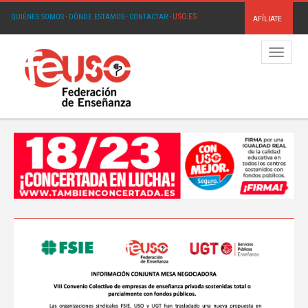
USO.ES
QUIÉNES SOMOS
·
DÓNDE ESTAMOS
·
CONTACTAR
·
AFÍLIATE
Menú