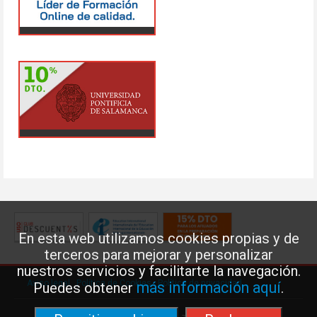
En esta web utilizamos cookies propias y de
terceros para mejorar y personalizar
nuestros servicios y facilitarte la navegación.
Aviso legal
·
Política de Cookies
·
Política de privacidad
más información aquí
Puedes obtener
.