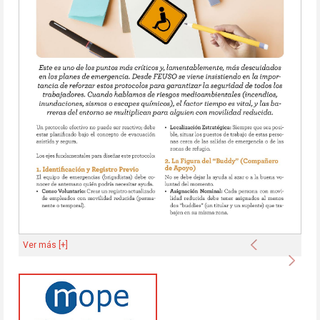
Anterior
Ver más [+]
Sigu