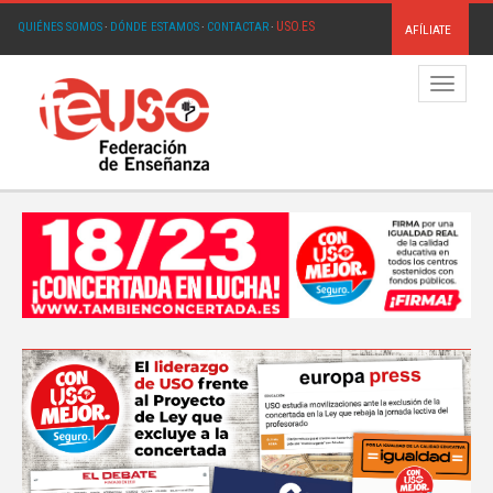
USO.ES
QUIÉNES SOMOS
·
DÓNDE ESTAMOS
·
CONTACTAR
·
AFÍLIATE
Menú