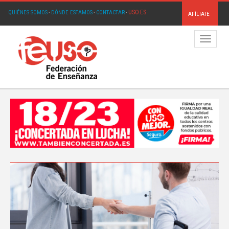
USO.ES
QUIÉNES SOMOS
·
DÓNDE ESTAMOS
·
CONTACTAR
·
AFÍLIATE
Menú