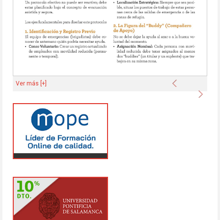
Anterior
Ver más [+]
Sigu