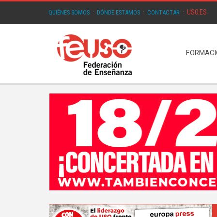
USO.ES
QUIÉNES SOMOS
·
DÓNDE ESTAMOS
·
CONTACTAR
·
FORMAC