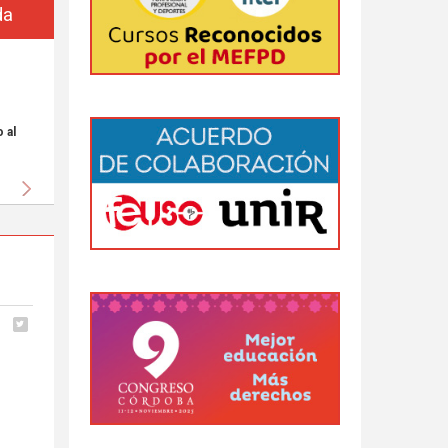
da
 al
Siguiente