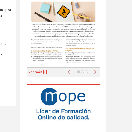
rid por
de
 las
as
Anterior
Siguiente
Ver más [+]