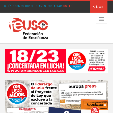
USO.ES
QUIÉNES SOMOS
·
DÓNDE ESTAMOS
·
CONTACTAR
·
AFÍLIATE
Menú