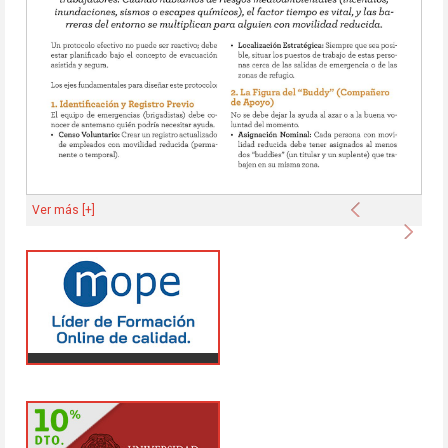
Anterior
Ver más [+]
Sigu