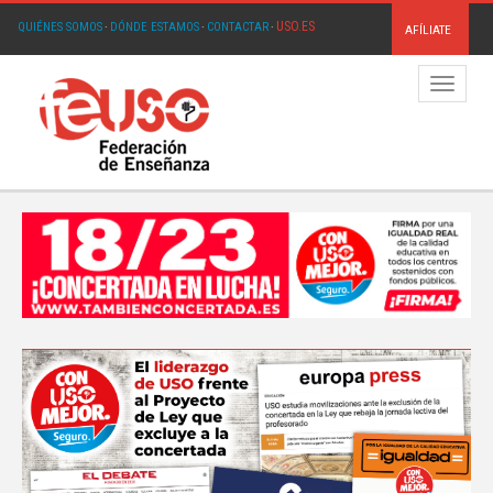
USO.ES
QUIÉNES SOMOS
·
DÓNDE ESTAMOS
·
CONTACTAR
·
AFÍLIATE
Menú