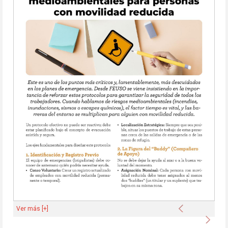
Anterior
Ver más [+]
Sigu