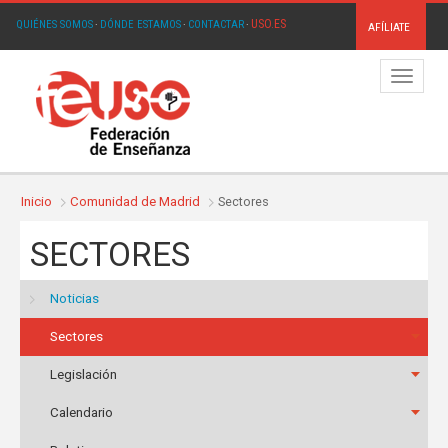
USO.ES
QUIÉNES SOMOS
·
DÓNDE ESTAMOS
·
CONTACTAR
·
AFÍLIATE
Menú
Inicio
Comunidad de Madrid
Sectores
SECTORES
Noticias
Sectores
Legislación
Calendario