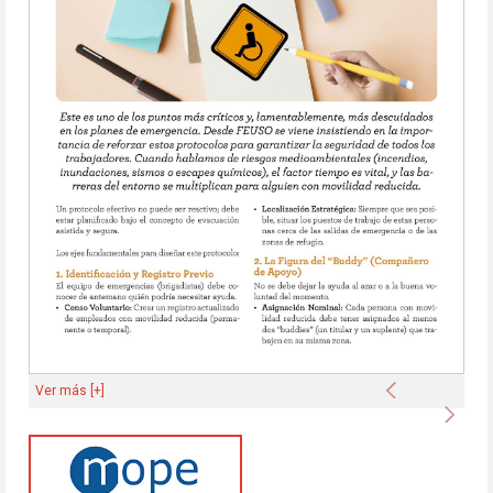
Anterior
Ver más [+]
Sigu