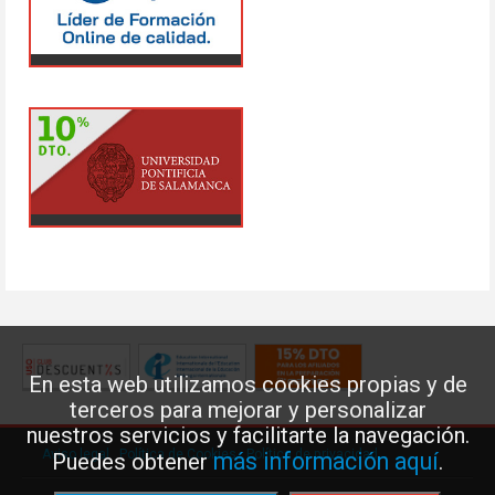
En esta web utilizamos cookies propias y de
terceros para mejorar y personalizar
nuestros servicios y facilitarte la navegación.
Aviso legal
·
Política de Cookies
·
Política de privacidad
más información aquí
Puedes obtener
.