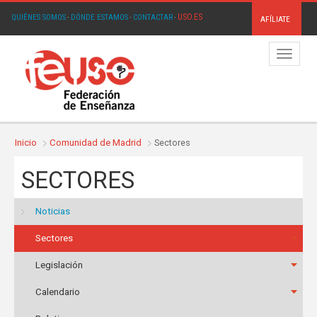
USO.ES
QUIÉNES SOMOS
·
DÓNDE ESTAMOS
·
CONTACTAR
·
AFÍLIATE
Menú
Inicio
Comunidad de Madrid
Sectores
SECTORES
Noticias
Sectores
Legislación
Calendario