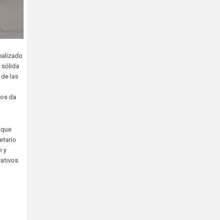
ealizado
 sólida
 de las
nos da
 que
etario
n y
cativos