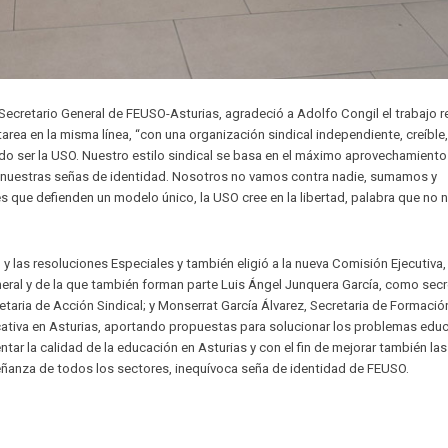
Secretario General de FEUSO-Asturias, agradeció a Adolfo Congil el trabajo r
rea en la misma línea, “con una organización sindical independiente, creíble,
do ser la USO. Nuestro estilo sindical se basa en el máximo aprovechamiento
 nuestras señas de identidad. Nosotros no vamos contra nadie, sumamos y
que defienden un modelo único, la USO cree en la libertad, palabra que no 
y las resoluciones Especiales y también eligió a la nueva Comisión Ejecutiva,
l y de la que también forman parte Luis Ángel Junquera García, como secr
taria de Acción Sindical; y Monserrat García Álvarez, Secretaria de Formació
cativa en Asturias, aportando propuestas para solucionar los problemas edu
tar la calidad de la educación en Asturias y con el fin de mejorar también las
eñanza de todos los sectores, inequívoca seña de identidad de FEUSO.