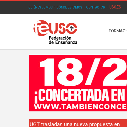
USO.ES
QUIÉNES SOMOS
·
DÓNDE ESTAMOS
·
CONTACTAR
·
FORMAC