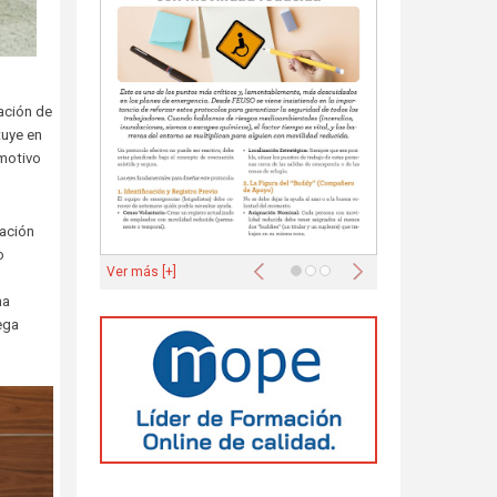
ación de
tuye en
emotivo
zación
o
Anterior
Siguiente
Ver más [+]
na
ega