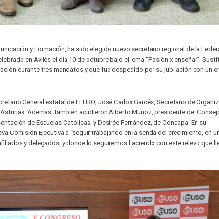
icación y Formación, ha sido elegido nuevo secretario regional de la Feder
ebrado en Avilés el día 10 de octubre bajo el lema “Pasión x enseñar”. Susti
deración durante tres mandatos y que fue despedido por su jubilación con un 
retario General estatal de FEUSO; José Carlos Garcés, Secretario de Organi
O-Asturias. Además, también acudieron Alberto Muñoz, presidente del Consej
esentación de Escuelas Católicas; y Desirée Fernández, de Concapa. En su
eva Comisión Ejecutiva a “seguir trabajando en la senda del crecimiento, en u
iliados y delegados, y donde lo seguiremos haciendo con este relevo que ll