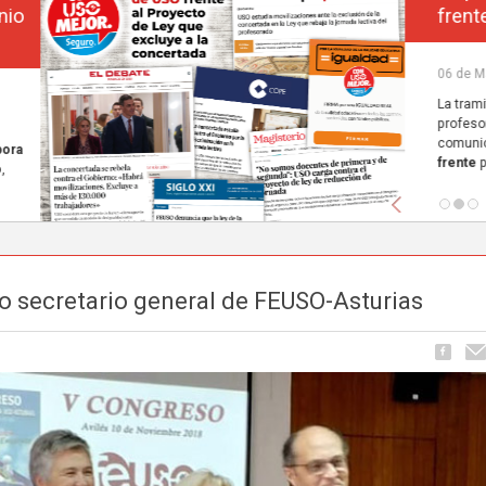
frente al Proyecto de Ley que excluye a la concerta
Carrusel
06 de Mayo, publicado en
La tramitación del Proyecto de Ley de reducción de la jornada lectiva del
profesorado ha comenzado a ocupar espacio en los principales medios de
comunicación nacionales.
FEUSO ha sido el primer sindicato en dar un paso
frente
para denunciar...
Anterior
 secretario general de FEUSO-Asturias