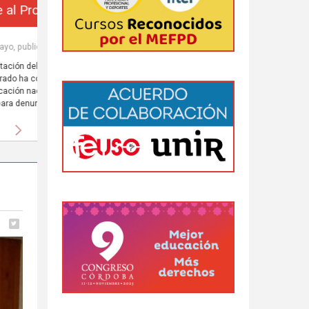
da
 al
Siguiente