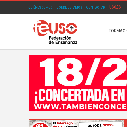
USO.ES
QUIÉNES SOMOS
·
DÓNDE ESTAMOS
·
CONTACTAR
·
FORMAC