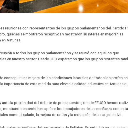
es reuniones con representantes de los grupos parlamentarios del Partido P
oro, quienes se mostraron receptivos y mostraron su interés en mejorar las
 en Asturias.
reunión a todos los grupos parlamentarios y se reunió con aquellos que
rales en nuestro sector. Desde USO esperamos que los grupos restantes tam
e conseguir una mejora de las condiciones laborales de todos los profesion
a importancia de esta medida para elevar la calidad educativa en Asturias q
s y ante la proximidad del debate de presupuestos, desde FEUSO hemos reali
ana, mostrando especial hincapié en los trabajadores de la enseñanza concert
es como el salario, la mejora de ratios y la reducción de la carga lectiva.
aborales específicas del profesorado de Religión. Se enfatizó en la necesid