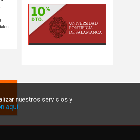
.
s
iales
lizar nuestros servicios y
n aquí
.