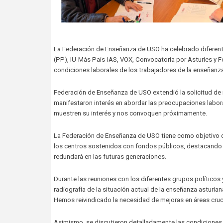
La Federación de Enseñanza de USO ha celebrado diferent
(PP), IU-Más País-IAS, VOX, Convocatoria por Asturies y F
condiciones laborales de los trabajadores de la enseñanza
Federación de Enseñanza de USO extendió la solicitud de 
manifestaron interés en abordar las preocupaciones labo
muestren su interés y nos convoquen próximamente.
La Federación de Enseñanza de USO tiene como objetivo d
los centros sostenidos con fondos públicos, destacando l
redundará en las futuras generaciones.
Durante las reuniones con los diferentes grupos político
radiografía de la situación actual de la enseñanza asturi
Hemos reivindicado la necesidad de mejoras en áreas crucial
Asimismo, se discutieron detalladamente las condiciones l