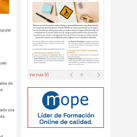
opular
bién
Anterior
Siguiente
Ver más [+]
ales de
ue
zado una
ada.
ad