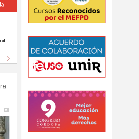
da
 al
Siguiente
ra