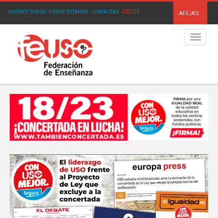
USO.ES
QUIÉNES SOMOS
·
DÓNDE ESTAMOS
·
CONTACTAR
·
AFÍLIATE
Menú