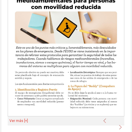
Anterior
Ver más [+]
Sigu