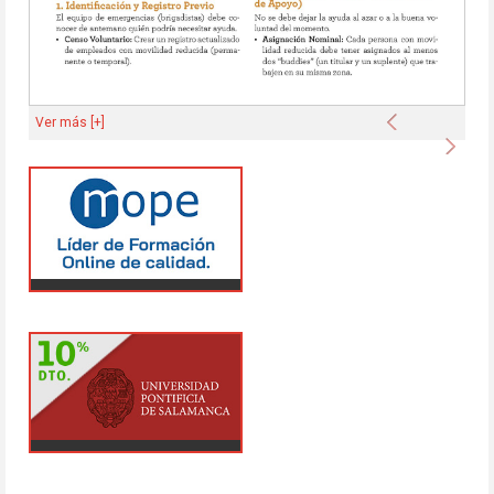
Anterior
Ver más [+]
Sigu