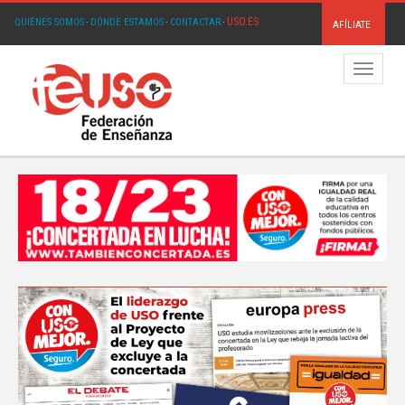
USO.ES
QUIÉNES SOMOS
·
DÓNDE ESTAMOS
·
CONTACTAR
·
AFÍLIATE
Menú