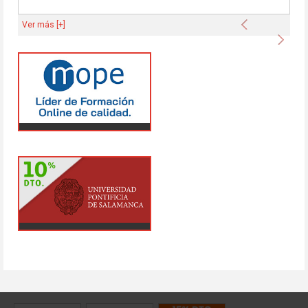
Anterior
Ver más [+]
Sigu