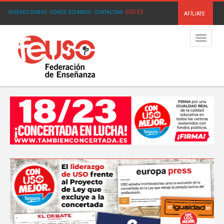
USO.ES
QUIÉNES SOMOS
·
DÓNDE ESTAMOS
·
CONTACTAR
·
AFÍLIATE
Menú