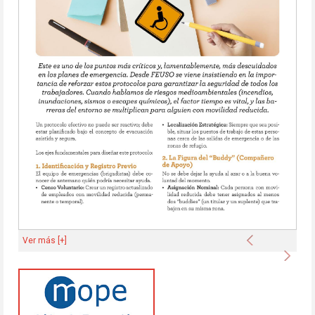
Anterior
Ver más [+]
Sigu