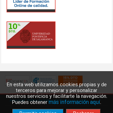
En esta web utilizamos cookies propias y de
terceros para mejorar y personalizar
nuestros servicios y facilitarte la navegación.
Aviso legal
·
Política de Cookies
·
Política de privacidad
más información aquí
Puedes obtener
.