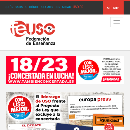
USO.ES
QUIÉNES SOMOS
·
DÓNDE ESTAMOS
·
CONTACTAR
·
AFÍLIATE
Menú