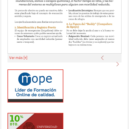
Anterior
Ver más [+]
Sigu