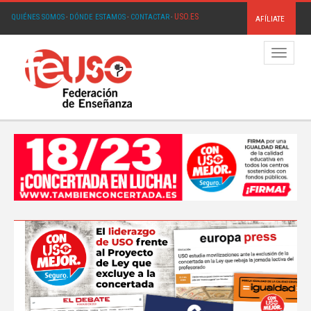
USO.ES
QUIÉNES SOMOS
·
DÓNDE ESTAMOS
·
CONTACTAR
·
AFÍLIATE
Menú