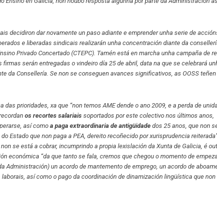
Ensino en Galicia, non houbo resposta algunha por parte da Administración a
cais decidiron dar novamente un paso adiante e emprender unha serie de acción
ados e liberadas sindicais realizarán unha concentración diante da consellería
 do Ensino Privado Concertado (CTEPC). Tamén está en marcha unha campaña de re
 firmas serán entregadas o vindeiro día 25 de abril, data na que se celebrará un
te da Consellería. Se non se conseguen avances significativos, as OOSS teñen
a das prioridades, xa que “non temos AME dende o ano 2009, e a perda de unid
 recordan
os recortes salariais
soportados por este colectivo nos últimos anos,
uperarse, así como
a paga extraordinaria de antigüidade
dos 25 anos, que non s
o Estado que non paga a PEA, dereito recoñecido por xurisprudencia reiterada”
non se está a cobrar, incumprindo a propia lexislación da Xunta de Galicia, é ou
eración económica “da que tanto se fala, cremos que chegou o momento de empeza
te da Administración) un acordo de mantemento de emprego, un acordo de aboam
s laborais, así como o pago da coordinación de dinamización lingüística que non