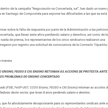
 dentro de la campaña “Negociación na Concertada, xa!”, han dado un nuevo
a en Santiago de Compostela para exponer las dificultades a las que se está
mar sobre la falta de respuesta por parte de la Administración a las peticio
oncertada, que llevan siete años perdiendo salario y derechos, así como de l
ueda de prensa, los representantes de los cinco sindicatos realizaron una
regaron por registro una solicitud de convocatoria de la Comisión Tripartita
te manera:
OO ENSINO, FEUSO E CIG ENSINO RETOMAN AS ACCIÓNS DE PROTESTA ANTE
AOS PROBLEMAS DO ENSINO CONCERTADO
rtado (FSIE, FeSP-UGT, CCOO Ensino, FEUSO e CIG Ensino) retoman as accións 
ladoras deste sector, que levan 8 anos perdendo salario e dereitos.
, que foi absolutamente decepcionante para os representantes sindicais ante a 