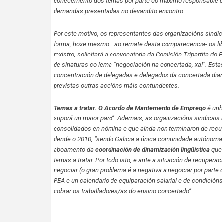
coñecemento dos temas por parte do máximo responsable do 
demandas presentadas no devandito encontro.
Por este motivo, os representantes das organizacións sindi
forma, hoxe mesmo –ao remate desta comparecencia- os liber
rexistro, solicitará a convocatoria da Comisión Tripartita
de sinaturas co lema “negociación na concertada, xa!”. Estas
concentración de delegadas e delegados da concertada dian
previstas outras accións máis contundentes.
Temas a tratar. O Acordo de Mantemento de Emprego
é unh
suporá un maior paro”. Ademais, as organizacións sindicais
consolidados en nómina e que aínda non terminaron de rec
dende o 2010, “sendo Galicia a única comunidade autónoma d
aboamento da
coordinación de dinamización lingüística
que 
temas a tratar. Por todo isto, e ante a situación de recup
negociar (o gran problema é a negativa a negociar por par
PEA e un calendario de equiparación salarial e de condición
cobrar os traballadores/as do ensino concertado”..