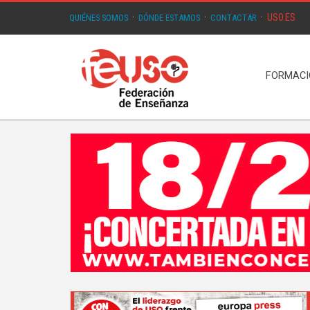
USO.ES
QUIÉNES SOMOS
·
DÓNDE ESTAMOS
·
CONTACTAR
·
FORMAC