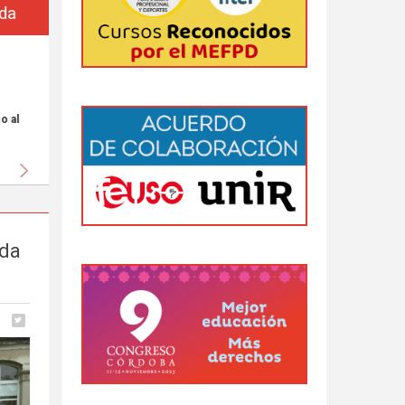
da
 al
Siguiente
ada