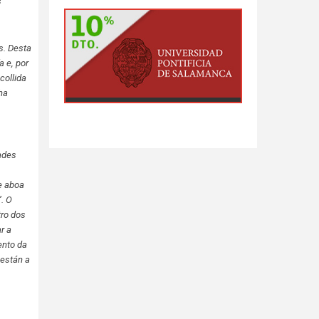
s
s. Desta
 e, por
collida
ha
ades
e aboa
. O
tro dos
r a
ento da
 están a