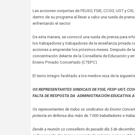
Las acciones conjuntas de FEUSO, FSIE, CCOO, UGT y CIG,
dentro de su programa al llevar a cabo una rueda de prens
enfrentando el sector.
De esta manera, se convocó una rueda de prensa para infor
los trabajadores y trabajadoras de la enseñanza privada c
acciones a emprender los próximos meses. Después de la r
concentración delante de la Consellería de Educación y ent
Ensino Privado Concertado (CTEPC).
El texto íntegro facilitado a los medios reza de la siguien
OS REPRESENTANTES SINDICAIS DE FSIE, FESP-UGT, CC
FALTA DE RESPOSTA DA ADMINISTRACIÓN EDUCATIVA 
Os representantes de todos os sindicatos do Ensino Conce
protesta en defensa dos máis de 7.000 traballadores e trabal
Desde a reunión co conselleiro do pasado día 5 de decembro