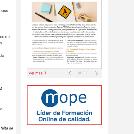
 paso
nes de
as
 do
Anterior
Siguiente
Ver más [+]
 A
de
falta de