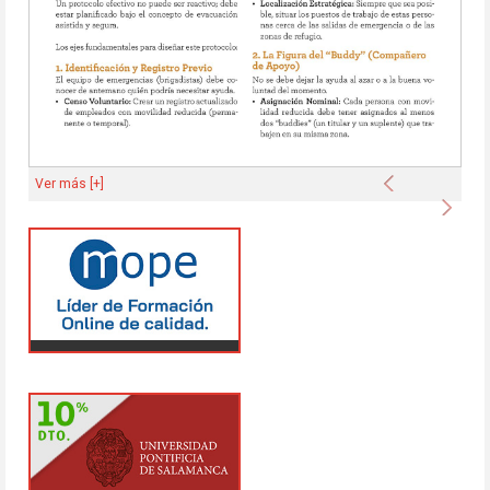
Anterior
Ver más [+]
Sigu