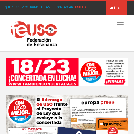
USO.ES
QUIÉNES SOMOS
·
DÓNDE ESTAMOS
·
CONTACTAR
·
AFÍLIATE
Menú