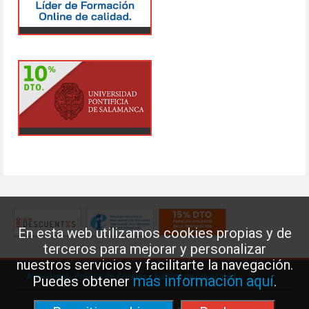
En esta web utilizamos cookies propias y de
terceros para mejorar y personalizar
nuestros servicios y facilitarte la navegación.
Aviso legal
·
Política de Cookies
·
Política de privacidad
más información aquí
Puedes obtener
.