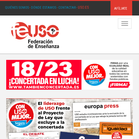
USO.ES
QUIÉNES SOMOS
·
DÓNDE ESTAMOS
·
CONTACTAR
·
AFÍLIATE
Menú