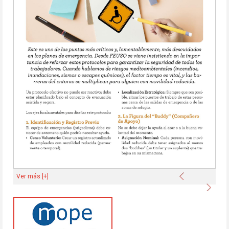
Anterior
Ver más [+]
Sigu