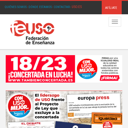
USO.ES
QUIÉNES SOMOS
·
DÓNDE ESTAMOS
·
CONTACTAR
·
AFÍLIATE
Menú