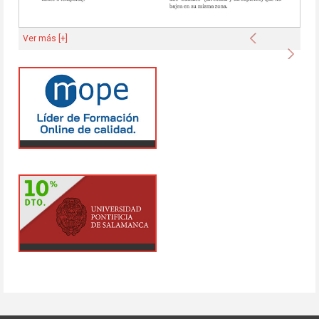
Anterior
Ver más [+]
Sigu