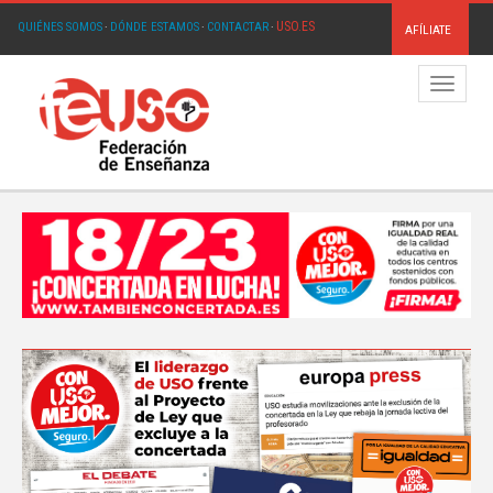
USO.ES
QUIÉNES SOMOS
·
DÓNDE ESTAMOS
·
CONTACTAR
·
AFÍLIATE
Menú