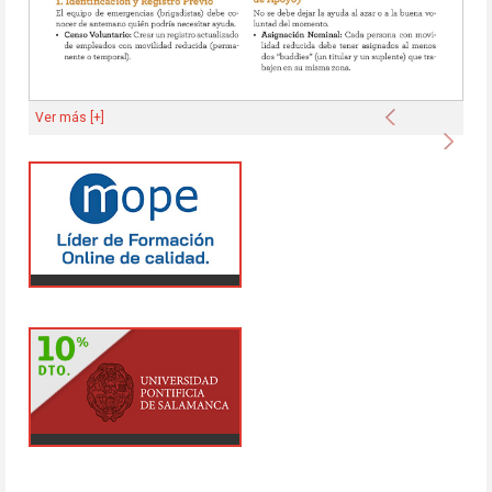
Anterior
Ver más [+]
Sigu