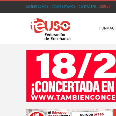
USO.ES
QUIÉNES SOMOS
·
DÓNDE ESTAMOS
·
CONTACTAR
·
FORMAC