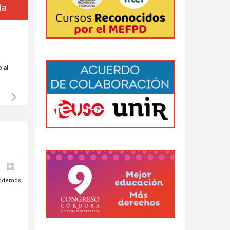
da
 al
Siguiente
 podemos