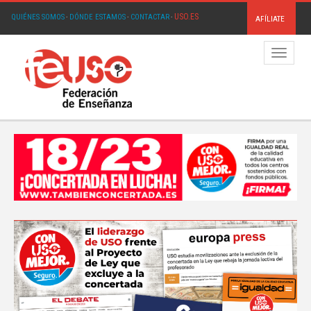
USO.ES
QUIÉNES SOMOS
·
DÓNDE ESTAMOS
·
CONTACTAR
·
AFÍLIATE
Menú