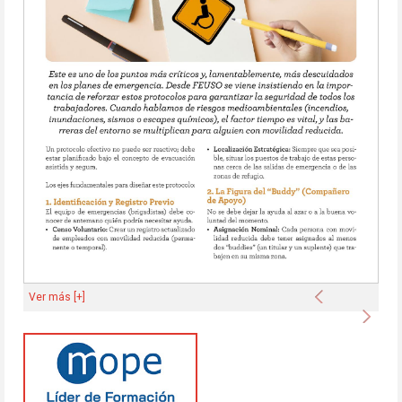
Anterior
Ver más [+]
Sigu