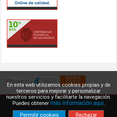
En esta web utilizamos cookies propias y de
terceros para mejorar y personalizar
nuestros servicios y facilitarte la navegación.
Aviso legal
·
Política de Cookies
·
Política de privacidad
más información aquí
Puedes obtener
.
Permitir cookies
Rechazar
Federación de Enseñanza de USO · Teléfono: 91 577 41 13 ·