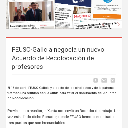
Anterior
Sigu
FEUSO-Galicia negocia un nuevo
La prensa nacional se hace eco del liderazgo
Acuerdo de Recolocación de
de FEUSO frente al Proyecto de Ley que
profesores
excluye a la concertada
Carrusel
06 de Mayo, publicado en
El 15 de abril, FEUSO-Galicia y el resto de los sindicatos y de la patronal
La tramitación del Proyecto de Ley de reducción de la jornada
tuvimos una reunión con la Xunta para tratar el documento del Acuerdo
lectiva del profesorado ha comenzado a ocupar espacio en los
de Recolocación.
principales medios de comunicación nacionales.
FEUSO ha sido el
primer sindicato en dar un paso al frente
para denunciar...
Previa a esta reunión, la Xunta nos envió un Borrador de trabajo. Una
vez estudiado dicho Borrador, desde FEUSO hemos encontrado
tres puntos que son irrenunciables: