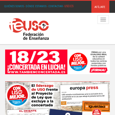
USO.ES
QUIÉNES SOMOS
·
DÓNDE ESTAMOS
·
CONTACTAR
·
AFÍLIATE
Menú