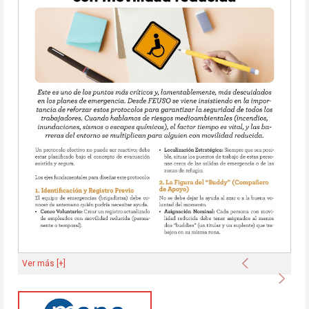
Anterior
Ver más [+]
Sigu