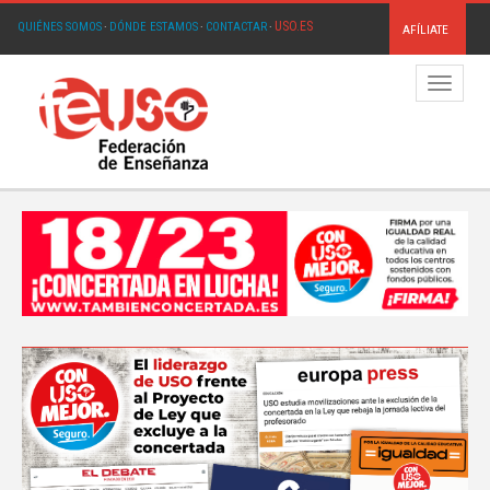
USO.ES
QUIÉNES SOMOS
·
DÓNDE ESTAMOS
·
CONTACTAR
·
AFÍLIATE
Menú