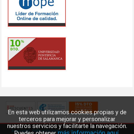
En esta web utilizamos cookies propias y de
terceros para mejorar y personalizar
nuestros servicios y facilitarte la navegación.
Aviso legal
·
Política de Cookies
·
Política de privacidad
más información aquí
Puedes obtener
.