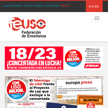
USO.ES
QUIÉNES SOMOS
·
DÓNDE ESTAMOS
·
CONTACTAR
·
AFÍLIATE
Menú