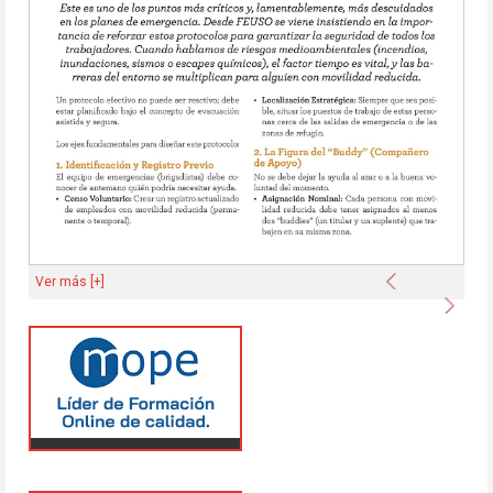
Anterior
Ver más [+]
Sigu