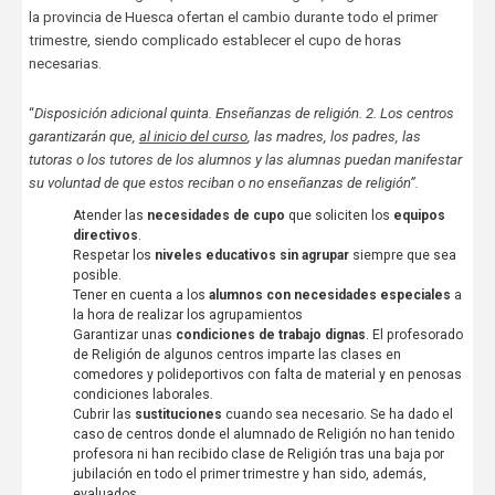
la provincia de Huesca ofertan el cambio durante todo el primer
trimestre, siendo complicado establecer el cupo de horas
necesarias.
“
Disposición adicional quinta. Enseñanzas de religión. 2. Los centros
garantizarán que,
al inicio del curso
, las madres, los padres, las
tutoras o los tutores de los alumnos y las alumnas puedan manifestar
su voluntad de que estos reciban o no enseñanzas de religión”.
Atender las
necesidades de cupo
que soliciten los
equipos
directivos
.
Respetar los
niveles educativos sin agrupar
siempre que sea
posible.
Tener en cuenta a los
alumnos con necesidades especiales
a
la hora de realizar los agrupamientos
Garantizar unas
condiciones de trabajo dignas
. El profesorado
de Religión de algunos centros imparte las clases en
comedores y polideportivos con falta de material y en penosas
condiciones laborales.
Cubrir las
sustituciones
cuando sea necesario. Se ha dado el
caso de centros donde el alumnado de Religión no han tenido
profesora ni han recibido clase de Religión tras una baja por
jubilación en todo el primer trimestre y han sido, además,
evaluados.