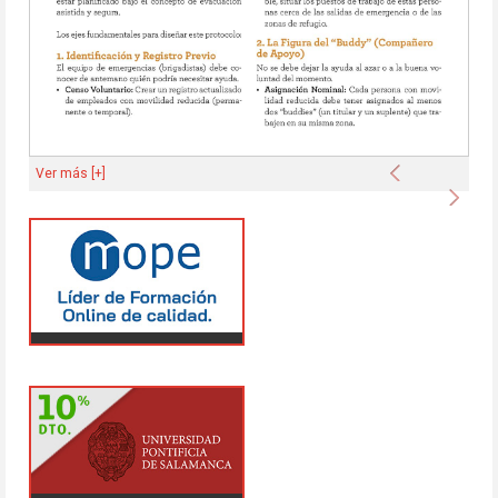
Anterior
Ver más [+]
Sigu