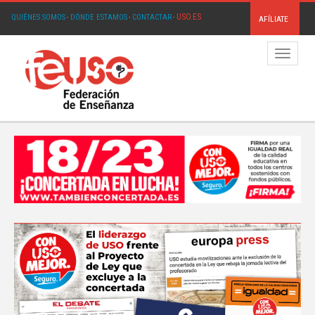
USO.ES
QUIÉNES SOMOS
·
DÓNDE ESTAMOS
·
CONTACTAR
·
AFÍLIATE
Menú