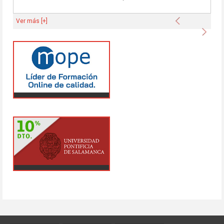
Anterior
Ver más [+]
Sigu