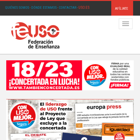
USO.ES
QUIÉNES SOMOS
·
DÓNDE ESTAMOS
·
CONTACTAR
·
AFÍLIATE
Menú