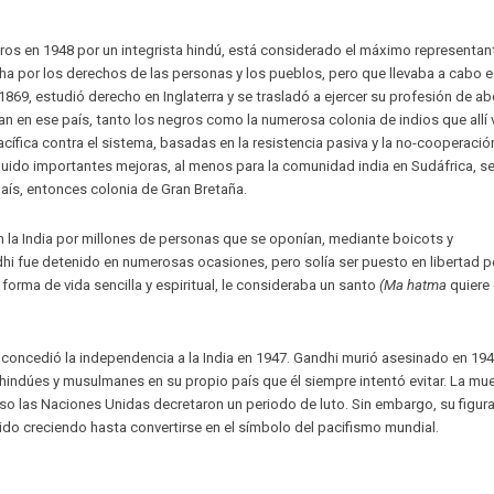
a tiros en 1948 por un integrista hindú, está considerado el máximo representan
a por los derechos de las personas y los pueblos, pero que llevaba a cabo e
1869, estudió derecho en Inglaterra y se trasladó a ejercer su profesión de 
an en ese país, tanto los negros como la numerosa colonia de indios que allí v
ífica contra el sistema, basadas en la resistencia pasiva y la no-cooperació
guido importantes mejoras, al menos para la comunidad india en Sudáfrica, s
país, entonces colonia de Gran Bretaña.
en la India por millones de personas que se oponían, mediante boicots y
dhi fue detenido en numerosas ocasiones, pero solía ser puesto en libertad po
orma de vida sencilla y espiritual, le consideraba un santo
(Ma hatma
quiere 
 concedió la independencia a la India en 1947. Gandhi murió asesinado en 19
e hindúes y musulmanes en su propio país que él siempre intentó evitar. La mu
uso las Naciones Unidas decretaron un periodo de luto. Sin embargo, su figu
guido creciendo hasta convertirse en el símbolo del pacifismo mundial.