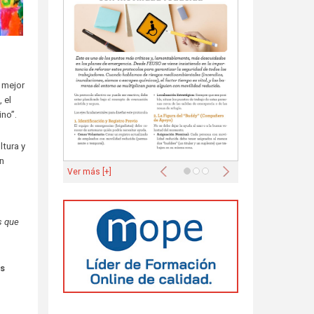
 mejor
 el
ino”.
ltura y
on
Anterior
Siguiente
Ver más [+]
s que
es