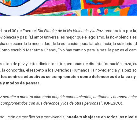
bra el 30 de Enero el
Día Escolar de la No Violencia y la Paz
, reconocido por la
olencia y paz. “El amor universal es mejor que el egoísmo, la no-violencia es
echa se recuerda la necesidad de la educación para la tolerancia, la solidaridad,
 Como escribió Mahatma Ghandi, “No hay camino para la paz: la paz es el cam
umentos de paz y entendimiento entre personas de distinta formación, raza, cu
ad, la concordia, el respeto a los Derechos Humanos, la no-violencia y la paz s
z, los centros educativos se comprometen como defensores de la paz y
ia y modos de pensar
.
paz permite a nuestro alumnado adquirir conocimientos, actitudes y competencia
y comprometidos con sus derechos y los de otras personas”.
(UNESCO).
resolución de conflictos y convivencia,
puede trabajarse en todos los nivel