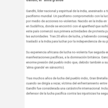
Gandhi, el “alma grande”
Gandhi, líder nacional y espiritual de la India, asesinado 
pacifismo mundial. Un pacifismo comprometido con la luch
por medio de acciones no-violentas. Nacido en la India en 
en Sudáfrica, donde se encontró con el
apartheid
que sufrí
este país comenzó sus primera actividades de protesta pac
las autoridades. Tras 20 años de lucha, y habiendo conse
trasladó a la India para luchar por la independencia de su 
Su experiencia africana de lucha no-violenta fue seguida 
manifestaciones pacíficas, a la dominación británica. Gan
enorme presión del pueblo indio que, debido también a su f
‘alma grande’ en sánscrito).
Tras muchos años de lucha del pueblo indio, Gran Bretaña
cuando se dirigía a rezar, víctima del enfrentamiento entr
Gandhi fue considerada una catástrofe internacional. Incl
defensor de la lucha pacífica contra las injusticias ha se