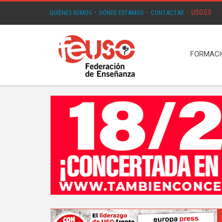
USO.ES
QUIÉNES SOMOS
·
DÓNDE ESTAMOS
·
CONTACTAR
·
FORMAC