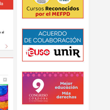
da
 al
Siguiente