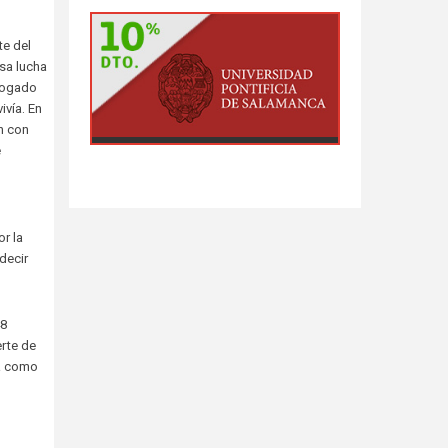
te del
sa lucha
abogado
ivía. En
n con
e
r la
decir
48
erte de
ra como