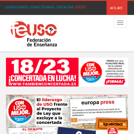
USO.ES
QUIÉNES SOMOS
·
DÓNDE ESTAMOS
·
CONTACTAR
·
AFÍLIATE
Menú