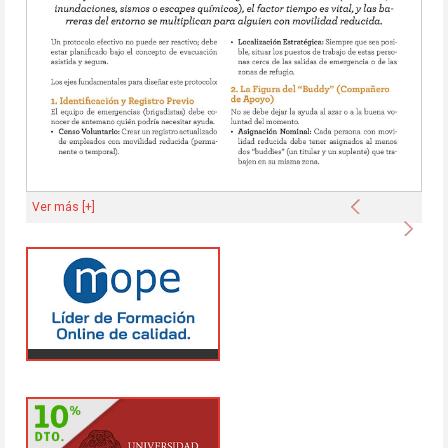
Anterior
Ver más [+]
Sigu