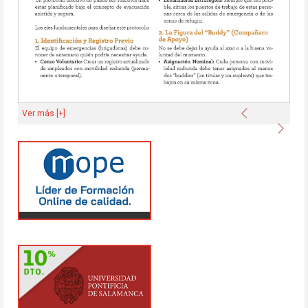
Anterior
Ver más [+]
Sigu