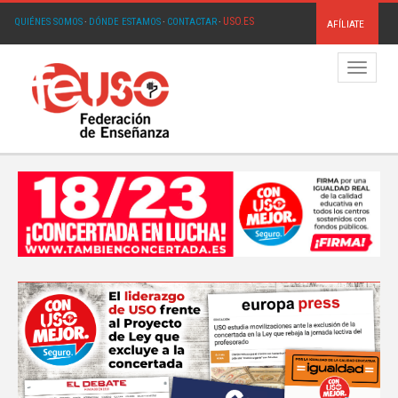
USO.ES
QUIÉNES SOMOS
·
DÓNDE ESTAMOS
·
CONTACTAR
·
AFÍLIATE
Menú