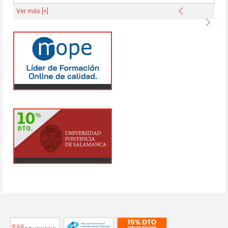
Anterior
Ver más [+]
Sigu