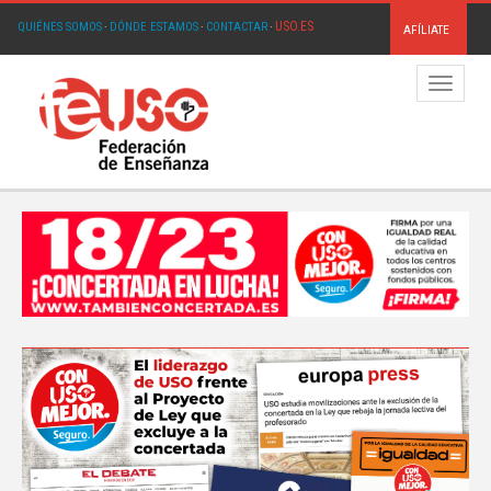
USO.ES
QUIÉNES SOMOS
·
DÓNDE ESTAMOS
·
CONTACTAR
·
AFÍLIATE
Menú