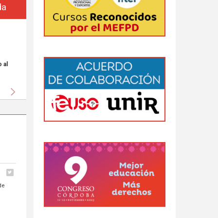
da
 al
Siguiente
de