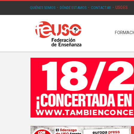
USO.ES
QUIÉNES SOMOS
·
DÓNDE ESTAMOS
·
CONTACTAR
·
FORMAC