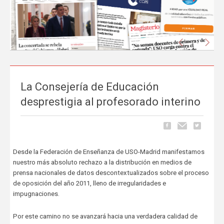
Anterior
Sigu
La Consejería de Educación
La prensa nacional se hace eco del liderazgo
desprestigia al profesorado interino
de FEUSO frente al Proyecto de Ley que
excluye a la concertada
Carrusel
06 de Mayo, publicado en
Desde la Federación de Enseñanza de USO-Madrid manifestamos
La tramitación del Proyecto de Ley de reducción de la jornada
nuestro más absoluto rechazo a la distribución en medios de
lectiva del profesorado ha comenzado a ocupar espacio en los
prensa nacionales de datos descontextualizados sobre el proceso
principales medios de comunicación nacionales.
FEUSO ha sido el
de oposición del año 2011, lleno de irregularidades e
primer sindicato en dar un paso al frente
para denunciar...
impugnaciones.
Por este camino no se avanzará hacia una verdadera calidad de