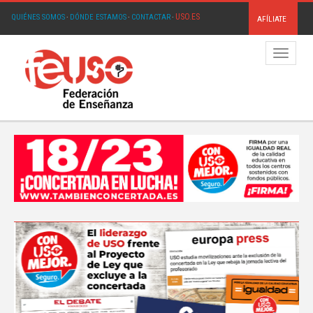
USO.ES
QUIÉNES SOMOS
·
DÓNDE ESTAMOS
·
CONTACTAR
·
AFÍLIATE
Menú