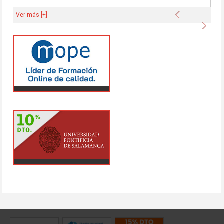
Anterior
Ver más [+]
Sigu