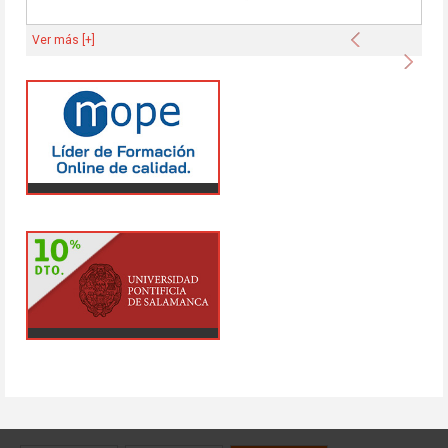
Anterior
Ver más [+]
Sigu