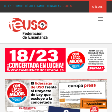
USO.ES
QUIÉNES SOMOS
·
DÓNDE ESTAMOS
·
CONTACTAR
·
AFÍLIATE
Menú