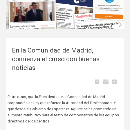
Anterior
Sigu
En la Comunidad de Madrid,
La prensa nacional se hace eco del liderazgo
comienza el curso con buenas
de FEUSO frente al Proyecto de Ley que
noticias
excluye a la concertada
Carrusel
06 de Mayo, publicado en
La tramitación del Proyecto de Ley de reducción de la jornada
Entre otras, que la Presidenta de la Comunidad de Madrid
lectiva del profesorado ha comenzado a ocupar espacio en los
principales medios de comunicación nacionales.
FEUSO ha sido el
propondrá una Ley que refuerce la Autoridad del Profesorado. Y
primer sindicato en dar un paso al frente
para denunciar...
que desde el Gobierno de Esperanza Aguirre se ha prometido un
aumento retributivo para el resto de componentes de los equipos
directivos de los centros.