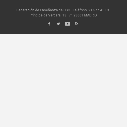
Federación de Enseñanza de USO · Teléfono: 91 577 41 13 ·
Príncipe de Vergara, 13 · 7º 28001 MADRID