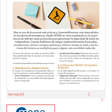
Anterior
Ver más [+]
Sigu