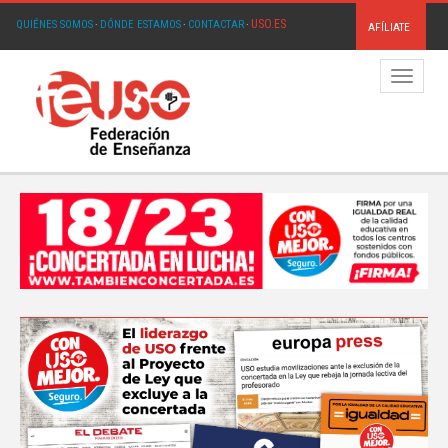
USO.ES
QUIÉNES SOMOS
·
DÓNDE ESTAMOS
·
CONTACTAR
·
AFÍLIATE
Menú