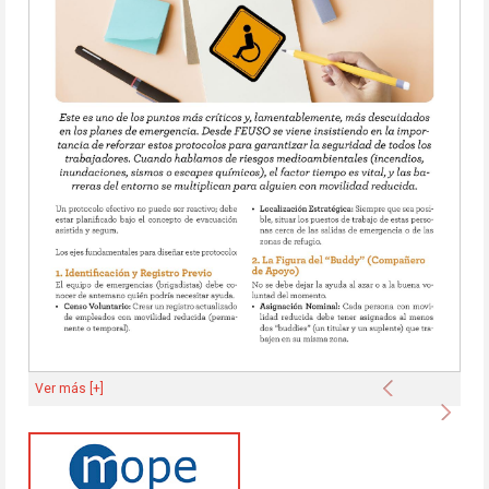
Anterior
Ver más [+]
Sigu