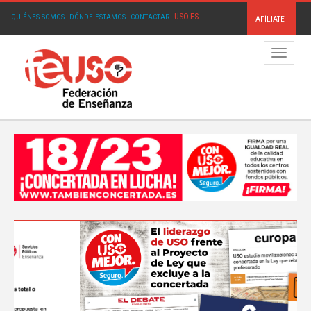
USO.ES
QUIÉNES SOMOS
·
DÓNDE ESTAMOS
·
CONTACTAR
·
AFÍLIATE
Menú