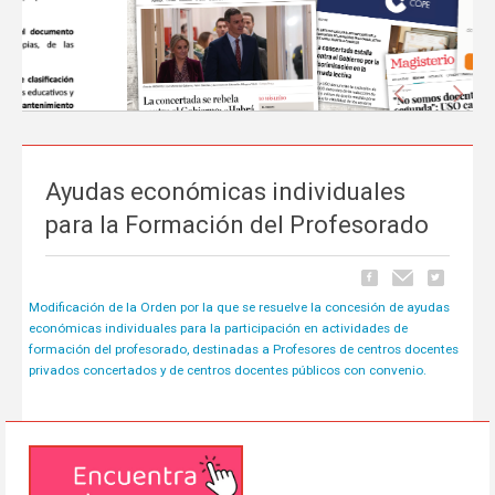
Anterior
Sigu
Ayudas económicas individuales
La prensa nacional se hace eco del liderazgo
para la Formación del Profesorado
de FEUSO frente al Proyecto de Ley que
excluye a la concertada
Modificación de la Orden por la que se resuelve la concesión de ayudas
Carrusel
06 de Mayo, publicado en
económicas individuales para la participación en actividades de
La tramitación del Proyecto de Ley de reducción de la jornada
formación del profesorado, destinadas a Profesores de centros docentes
lectiva del profesorado ha comenzado a ocupar espacio en los
privados concertados y de centros docentes públicos con convenio.
principales medios de comunicación nacionales.
FEUSO ha sido el
primer sindicato en dar un paso al frente
para denunciar...