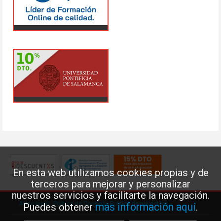
En esta web utilizamos cookies propias y de
terceros para mejorar y personalizar
nuestros servicios y facilitarte la navegación.
Aviso legal
·
Política de Cookies
·
Política de privacidad
más información aquí
Puedes obtener
.