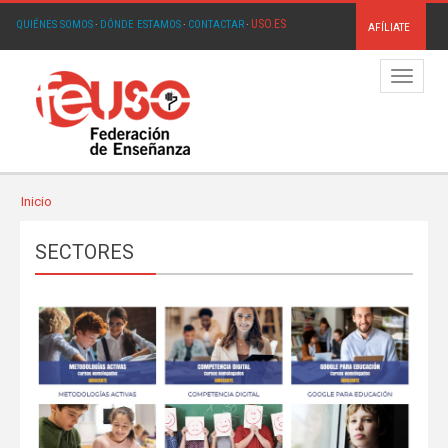
USO.ES
QUIÉNES SOMOS
·
DÓNDE ESTAMOS
·
CONTACTAR
·
AFÍLIATE
Menú
Inicio
SECTORES