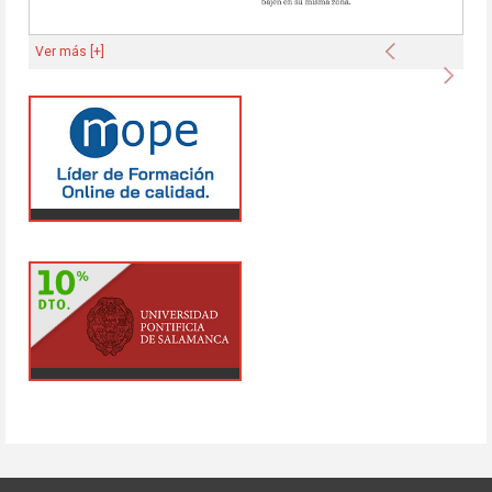
Anterior
Ver más [+]
Sigu