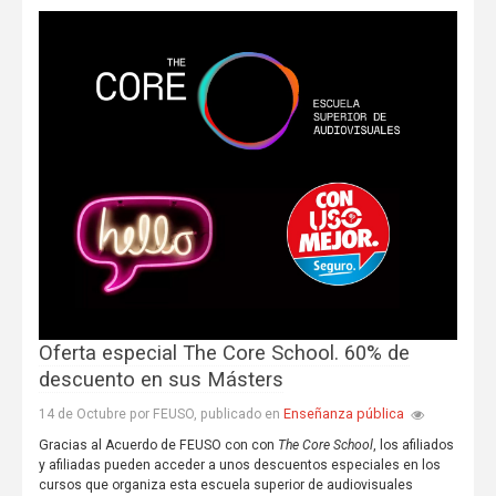
Oferta especial The Core School. 60% de
descuento en sus Másters
Enseñanza pública
14 de Octubre por FEUSO, publicado en
Gracias al Acuerdo de FEUSO con con
The Core School
, los afiliados
y afiliadas pueden acceder a unos descuentos especiales en los
cursos que organiza esta escuela superior de audiovisuales